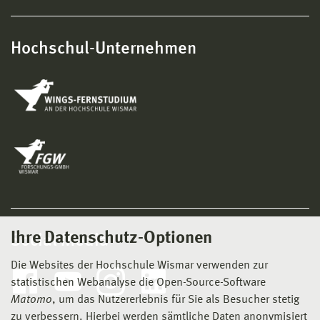
Hochschul-Unternehmen
Ihre Datenschutz-Optionen
Social Media
Die Websites der Hochschule Wismar verwenden zur
statistischen Webanalyse die Open-Source-Software
Matomo
, um das Nutzererlebnis für Sie als Besucher stetig
zu verbessern. Hierbei werden sämtliche Daten anonymisiert