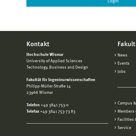
Kontakt
Fakult
Hochschule Wismar
News
University of Applied Sciences
Events
Technology, Business and Design
Jobs
Fakultät für Ingenieurwissenschaften
Philipp-Müller-Straße 14
23966 Wismar
Campus &
Telefon
+49 3841 753-0
Telefax
+49 3841 753-73 83
Members o
Facilities
Service