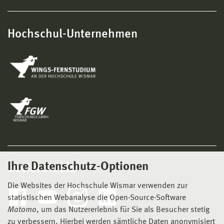
Hochschul-Unternehmen
Ihre Datenschutz-Optionen
Social Media
Die Websites der Hochschule Wismar verwenden zur
statistischen Webanalyse die Open-Source-Software
Matomo
, um das Nutzererlebnis für Sie als Besucher stetig
zu verbessern. Hierbei werden sämtliche Daten anonymisiert