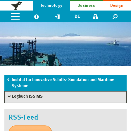
Technology
Business
Design
DE
Institut für Innovative Schiffs- Simulation und Maritime
Systeme
Logbuch ISSIMS
RSS-Feed