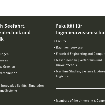
h Seefahrt,
Fakultät für
entechnik und
Ingenieurwissenscha
ik
Faculty
Bauingenieurwesen
Electrical Engineering and Comput
tungen
Maschinenbau | Verfahrens- und
ourses
Umwelttechnik
 & Gremien
Maritime Studies, Systems Engine
Warnemünde
Logistics
ür Innovative Schiffs- Simulation
ime Systeme
Members of the University & Comm