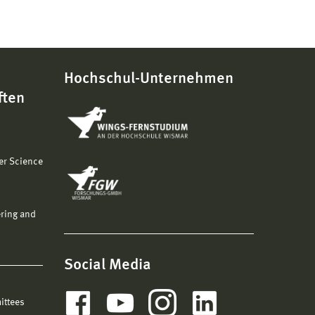
Hochschul-Unternehmen
ften
er Science
ering and
Social Media
ittees