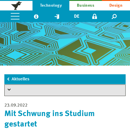
Technology
Business
Design
DE
Aktuelles
23.09.2022
Mit Schwung ins Studium
gestartet