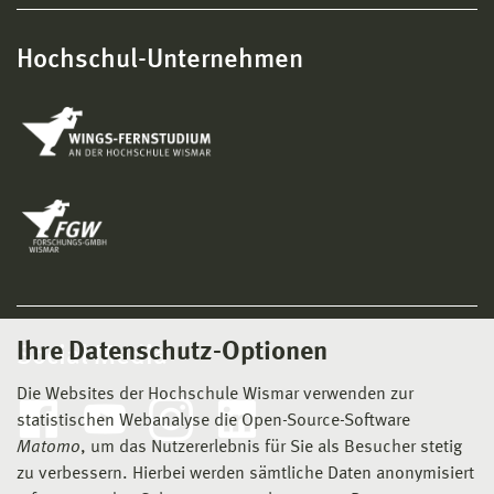
Hochschul-Unternehmen
Ihre Datenschutz-Optionen
Social Media
Die Websites der Hochschule Wismar verwenden zur
statistischen Webanalyse die Open-Source-Software
Matomo
, um das Nutzererlebnis für Sie als Besucher stetig
zu verbessern. Hierbei werden sämtliche Daten anonymisiert