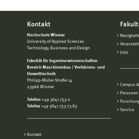
Kontakt
Fakult
Hochschule Wismar
Neuigkeit
University of Applied Sciences
Veranstal
Technology, Business and Design
Jobs
Fakultät für Ingenieurwissenschaften
Bereich Maschinenbau / Verfahrens- und
Umwelttechnik
Philipp-Müller-Straße 14
Campus &
23966 Wismar
Personen
Telefon
+49 3841 753-0
Forschung
Telefax
+49 3841 753-73 83
Service
Kontakt